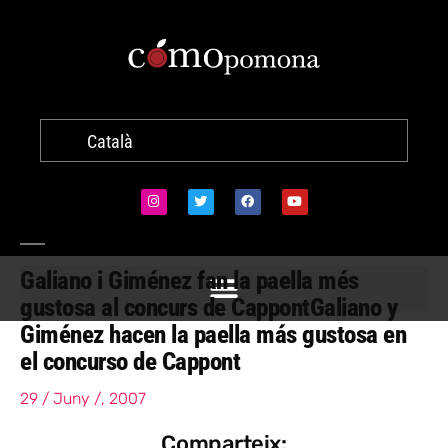
Català
Galiano i Giménez fan la paella més
gustosa al concurs de Cappont
Galiano y
Giménez hacen la paella más gustosa en
el concurso de Cappont
29 / Juny /, 2007
Comparteix: