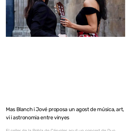
Mas Blanch i Jové proposa un agost de música, art,
vi i astronomia entre vinyes
El celler de la Pobla de Cérvoles acull un concert de Duo