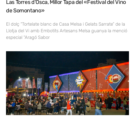
Las Torres d’Osca, Millor Tapa del «Festival del Vino
de Somontano»
El dolç “Tortelate blanc de Casa Melsa i Gelats Sarrate” de la
Llotja del Vi amb Embotits Artesans Melsa guanya la menció
especial “Aragó Sabor