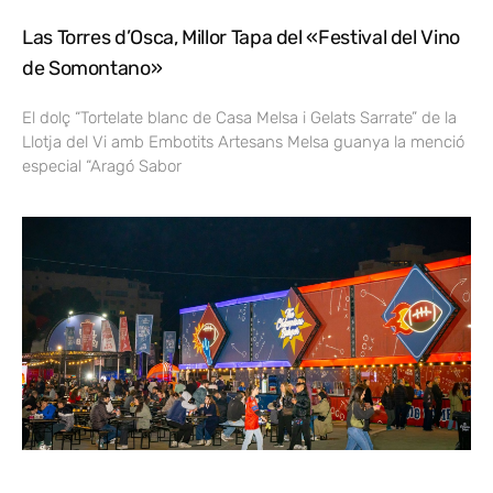
Las Torres d’Osca, Millor Tapa del «Festival del Vino
de Somontano»
El dolç “Tortelate blanc de Casa Melsa i Gelats Sarrate” de la
Llotja del Vi amb Embotits Artesans Melsa guanya la menció
especial “Aragó Sabor