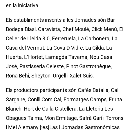
en la iniciativa.
Els establiments inscrits a les Jornades són Bar
Bodega Blasi, Caravista, Chef Moulé, Click Menú, El
Celler de Lleida 3.0, Ferreruela, La Carbonera, La
Casa del Vermut, La Cova D Vidre, La Gilda, La
Huerta, L’Hortet, Lamagda Taverna, Nou Casa
José, Pastisseria Celeste, Pinot Gastrothèque,
Rona Behí, Sheyton, Urgell i Xalet Suís.
Els productors participants són Cafés Batalla, Cal
Sargaire, Conill Com Cal, Formatges Camps, Fruita
Blanch, Hort de Ca la Cistellera, La Lleteria Les
Obagues Talma, Mon Ermitage, Safrà Garí i Torrons
i Mel Alemany.[:es]Las I Jornadas Gastronómicas