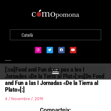
Català
[:ca]Food and Fun dona pas a les I
Jornades «De la Terra al Plat»[:es]De Food
and Fun a las I Jornadas «De la Tierra al
Plato»[:]
4 / Novembre /, 2019
Comparteix: