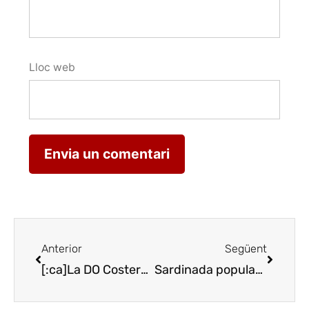
Lloc web
Anterior
Següent
[:ca]La DO Costers del Segre, sense premis a la 12a edició de La Guia de Vins de Catalunya[:es]La DO Costers del Segre, sin premios en la 12.ª edición de La Guía de Vinos de Cataluña[:]
Sardinada popular a Mas Blanch i Jové