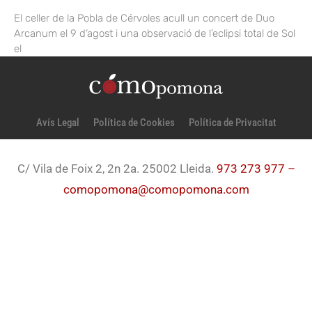
El celler de la Pobla de Cérvoles acull un concert de Duo
Arcanum el 9 d’agost i una observació de l’eclipsi total de Sol
el
Avís Legal
Política de Cookies
Política de Privacitat
C/ Vila de Foix 2, 2n 2a. 25002 Lleida.
973 273 977 –
comopomona@comopomona.com