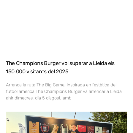
The Champions Burger vol superar a Lleida els
150.000 visitants del 2025
Arrenca la ruta The Big Game, inspirada en l’estètica del
futbol americà The Champions Burger va arrencar a Lleida
ahir dimecres, dia 5 d’agost, amb