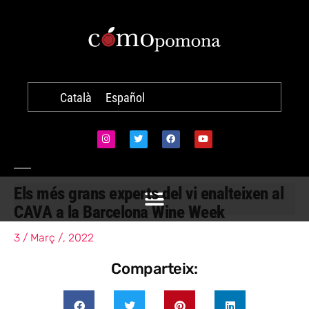
Català
Español
Els més grans experts del vi enalteixen al
CAVA a la Barcelona Wine Week
3 / Març /, 2022
Comparteix: