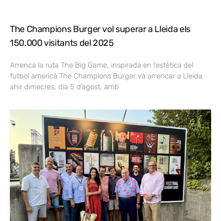
The Champions Burger vol superar a Lleida els
150.000 visitants del 2025
Arrenca la ruta The Big Game, inspirada en l’estètica del
futbol americà The Champions Burger va arrencar a Lleida
ahir dimecres, dia 5 d’agost, amb