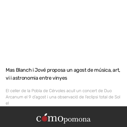
Mas Blanch i Jové proposa un agost de música, art,
vi i astronomia entre vinyes
El celler de la Pobla de Cérvoles acull un concert de Duo
Arcanum el 9 d’agost i una observació de l’eclipsi total de Sol
el