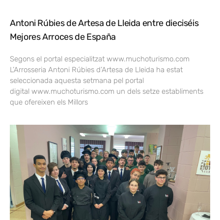
Antoni Rúbies de Artesa de Lleida entre dieciséis
Mejores Arroces de España
Segons el portal especialitzat www.muchoturismo.com
L’Arrosseria Antoni Rúbies d’Artesa de Lleida ha estat
seleccionada aquesta setmana pel portal
digital www.muchoturismo.com un dels setze establiments
que ofereixen els Millors