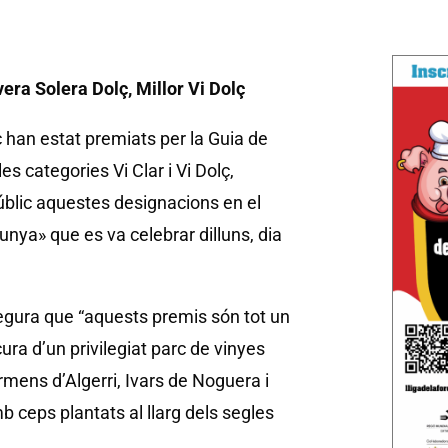
vera Solera Dolç, Millor Vi Dolç
 han estat premiats per la Guia de
s categories Vi Clar i Vi Dolç,
úblic aquestes designacions en el
unya» que es va celebrar dilluns, dia
ssegura que “aquests premis són tot un
cura d’un privilegiat parc de vinyes
ermens d’Algerri, Ivars de Noguera i
b ceps plantats al llarg dels segles