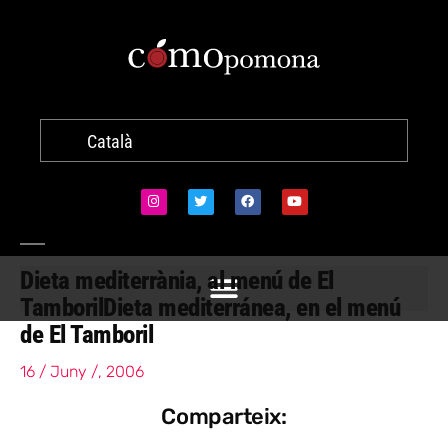
Català
Dieta mediterrània, al menú de El
Tamboril
Dieta mediterránea, en el menú
de El Tamboril
16 / Juny /, 2006
Comparteix: