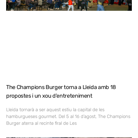
The Champions Burger torna a Lleida amb 18
propostes i un xou d’entreteniment
Lleida tornarà a ser aquest estiu la capital de les
hamburgueses gourmet. Del 5 al 16 d’agost, The Champions
Burger aterra al recinte firal de Les