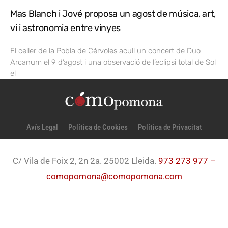
Mas Blanch i Jové proposa un agost de música, art,
vi i astronomia entre vinyes
El celler de la Pobla de Cérvoles acull un concert de Duo
Arcanum el 9 d’agost i una observació de l’eclipsi total de Sol
el
Avís Legal
Política de Cookies
Política de Privacitat
C/ Vila de Foix 2, 2n 2a. 25002 Lleida.
973 273 977 –
comopomona@comopomona.com