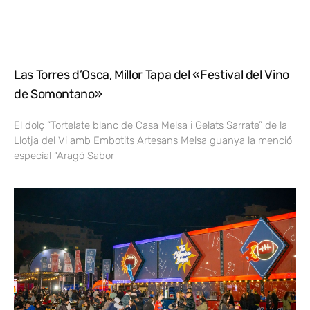
Las Torres d’Osca, Millor Tapa del «Festival del Vino
de Somontano»
El dolç “Tortelate blanc de Casa Melsa i Gelats Sarrate” de la
Llotja del Vi amb Embotits Artesans Melsa guanya la menció
especial “Aragó Sabor