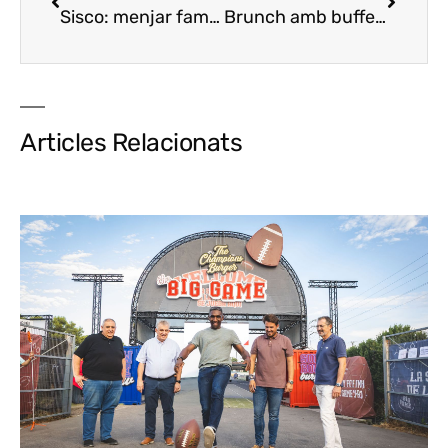
Sisco: menjar familiar amb molt bon servei
Brunch amb buffet diari fins a les 17 hores
Sisc
Articles Relacionats