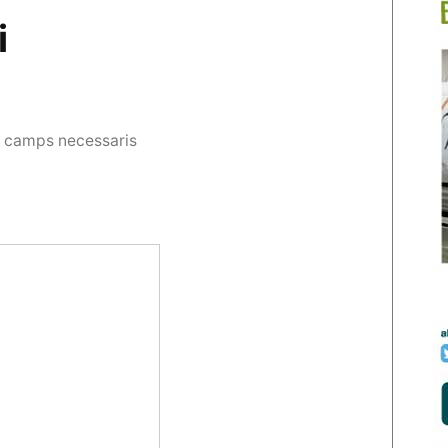
i
s camps necessaris