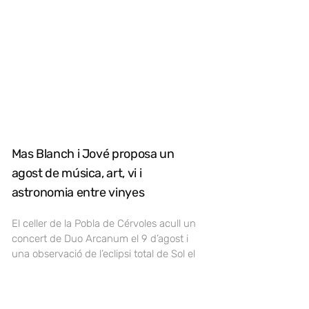
Mas Blanch i Jové proposa un
agost de música, art, vi i
astronomia entre vinyes
El celler de la Pobla de Cérvoles acull un
concert de Duo Arcanum el 9 d’agost i
una observació de l’eclipsi total de Sol el