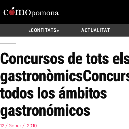
«CONFITATS»
ACTUALITAT
Concursos de tots el
gastronòmics
Concur
todos los ámbitos
gastronómicos
12 / Gener /, 2010