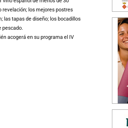
r vino español de menos de 30
o revelación; los mejores postres
; las tapas de diseño; los bocadillos
de pescado.
ién acogerá en su programa el IV