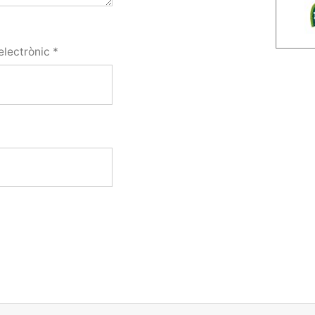
electrònic
*