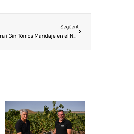
Següent
a i Gin Tònics
Maridaje en el Neo Parc con La Gravera y Gin Tonics