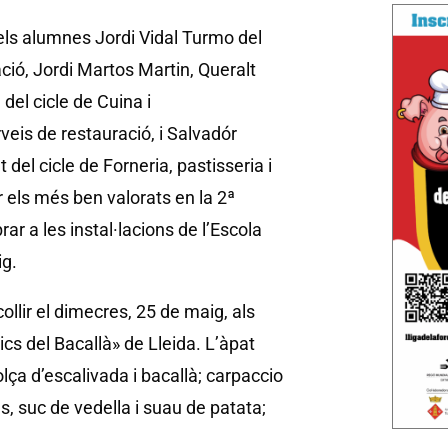
els alumnes Jordi Vidal Turmo del
ció, Jordi Martos Martin, Queralt
del cicle de Cuina i
eis de restauració, i Salvadór
 del cicle de Forneria, pastisseria i
r els més ben valorats en la 2ª
r a les instal·lacions de l’Escola
ig.
ollir el dimecres, 25 de maig, als
s del Bacallà» de Lleida. L’àpat
ça d’escalivada i bacallà; carpaccio
s, suc de vedella i suau de patata;