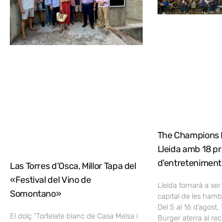
The Champions 
Lleida amb 18 pr
d’entreteniment
Las Torres d’Osca, Millor Tapa del
«Festival del Vino de
Lleida tornarà a ser
Somontano»
capital de les ham
Del 5 al 16 d’agost
El dolç “Tortelate blanc de Casa Melsa i
Burger aterra al reci