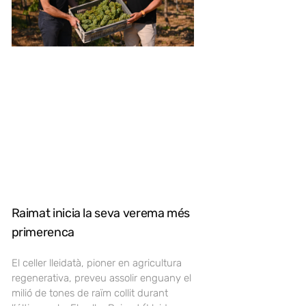
Raimat inicia la seva verema més
primerenca
El celler lleidatà, pioner en agricultura
regenerativa, preveu assolir enguany el
milió de tones de raïm collit durant