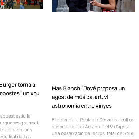
Burger torna a
Mas Blanch i Jové proposa un
opostes i un xou
agost de música, art, vi i
astronomia entre vinyes
 aquest estiu la
El celler de la Pobla de Cérvoles acull un
burgueses gourmet.
concert de Duo Arcanum el 9 d’agost i
, The Champions
una observació de l’eclipsi total de Sol el
nte firal de Les