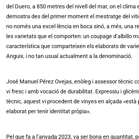
del Duero, a 850 metres del nivell del mar, on el clima 
demostra des del primer moment el mestratge del viticu
no només una excel·lència en boca sinó, a més, una re
les varietats que el comporten: un coupage d’albillo ma
característica que comparteixen els elaborats de varie
Anguix, i no tan usual actualment a la denominació.
José Manuel Pérez Ovejas, enòleg i assessor tècnic c
vi fresc i amb vocació de durabilitat. Expressiu i glicèri
tècnic, aquest vi procedent de vinyes en alçada «està p
elaborat per tenir identitat pròpia».
Pel que fa a l’anyada 2023, va ser bona en quantitat, pe