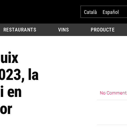
Català
Español
RESTAURANTS
VINS
PRODUCTE
uix
023, la
i en
No Comment
or