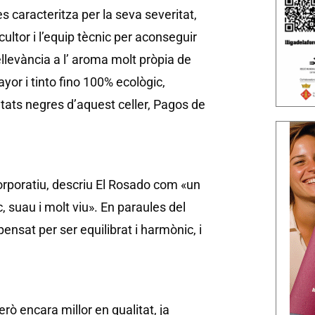
es caracteritza per la seva severitat,
ltor i l’equip tècnic per aconseguir
llevància a l’ aroma molt pròpia de
yor i tinto fino 100% ecològic,
tats negres d’aquest celler, Pagos de
orporatiu, descriu El Rosado com «un
c, suau i molt viu». En paraules del
ensat per ser equilibrat i harmònic, i
rò encara millor en qualitat, ja