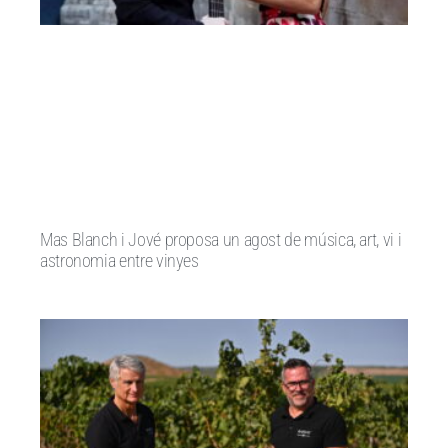
Mas Blanch i Jové proposa un agost de música, art, vi i
astronomia entre vinyes