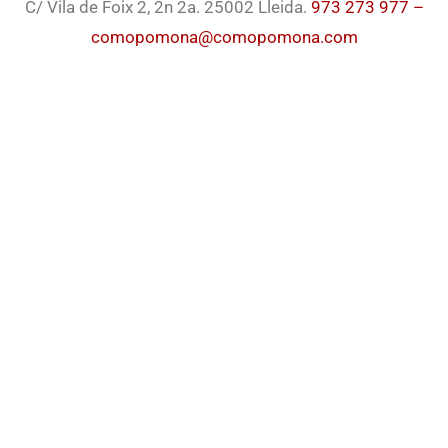
C/ Vila de Foix 2, 2n 2a. 25002 Lleida.
973 273 977 –
comopomona@comopomona.com