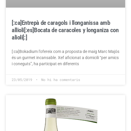
[:ca]Entrepà de caragols i llonganissa amb
allioli[:es]Bocata de caracoles y longaniza con
alioli[:]
[:ca]Bokadium l’ofereix com a proposta de maig Marc Majós
és un gurmet incansable. Xef aficionat a domicili “per amics
i coneguts”, ha participat en diferents
23/05/2019
No hi ha comentaris