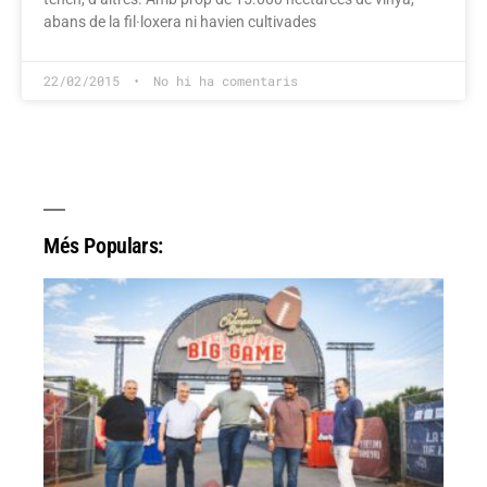
abans de la fil·loxera ni havien cultivades
22/02/2015
No hi ha comentaris
Més Populars: