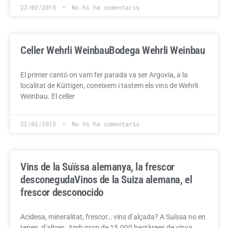
22/02/2015
No hi ha comentaris
Celler Wehrli Weinbau
Bodega Wehrli Weinbau
El primer cantó on vam fer parada va ser Argovia, a la
localitat de Küttigen, coneixem i tastem els vins de Wehrli
Weinbau. El celler
22/02/2015
No hi ha comentaris
Vins de la Suïssa alemanya, la frescor
desconeguda
Vinos de la Suiza alemana, el
frescor desconocido
Acidesa, mineralitat, frescor… vins d’alçada? A Suïssa no en
tenen, d’altres. Amb prop de 15.000 hectàrees de vinya,