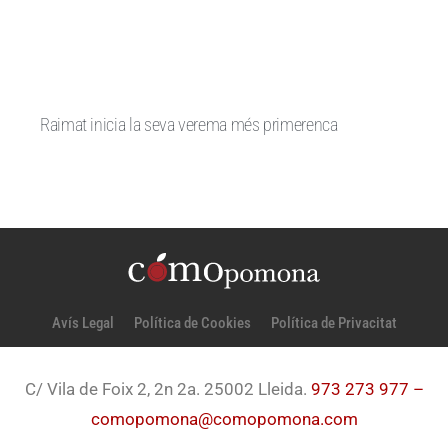
Raimat inicia la seva verema més primerenca
Avís Legal
Política de Cookies
Política de Privacitat
C/ Vila de Foix 2, 2n 2a. 25002 Lleida.
973 273 977 –
comopomona@comopomona.com