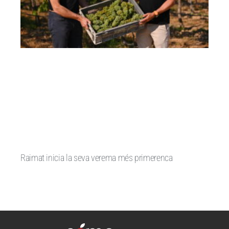
Raimat inicia la seva verema més primerenca