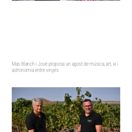
Mas Blanch i Jové proposa un agost de música, art, vi i
astronomia entre vinyes