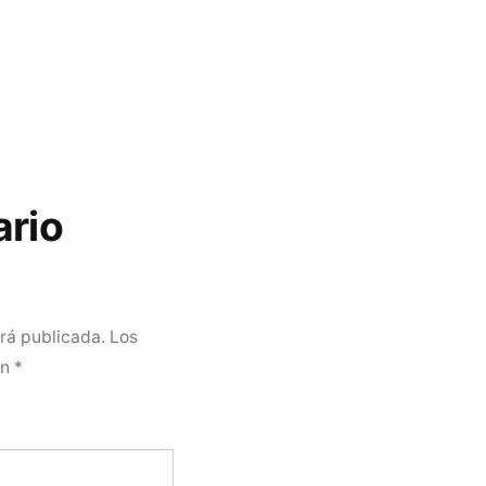
ario
erá publicada.
Los
on
*