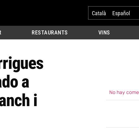
Català
Español
R
RESTAURANTS
VINS
rrigues
ado a
No hay come
anch i