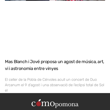
Mas Blanch i Jové proposa un agost de música, art,
vi i astronomia entre vinyes
El celler de la Pobla de Cérvoles acull un concert de Duo
Arcanum el 9 d’agost i una observació de l’eclipsi total de Sol
el