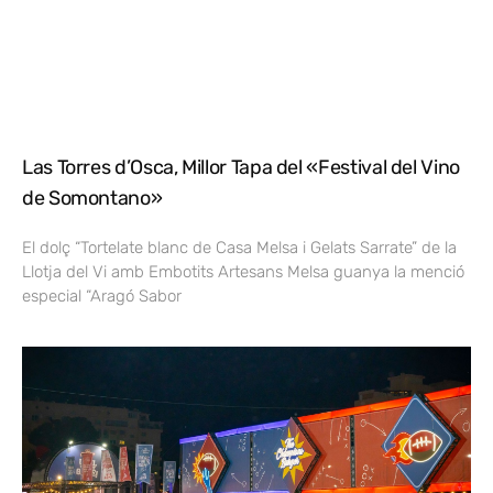
Las Torres d’Osca, Millor Tapa del «Festival del Vino
de Somontano»
El dolç “Tortelate blanc de Casa Melsa i Gelats Sarrate” de la
Llotja del Vi amb Embotits Artesans Melsa guanya la menció
especial “Aragó Sabor