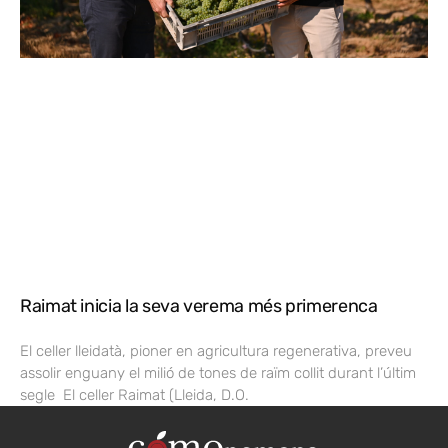
Raimat inicia la seva verema més primerenca
El celler lleidatà, pioner en agricultura regenerativa, preveu
assolir enguany el milió de tones de raïm collit durant l’últim
segle El celler Raimat (Lleida, D.O.