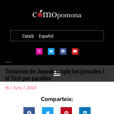
Català
Español
Tastavins de Juneda omple les jornades i
el Tast per parelles
16 / Juny /, 2023
Comparteix: