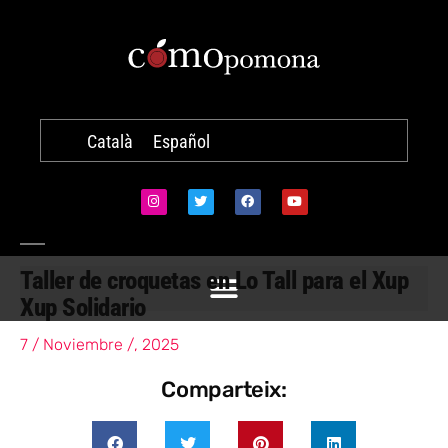
Català
Español
Taller de croquetas en Lo Tall para el Xup
Xup Solidario
7 / Noviembre /, 2025
Comparteix: