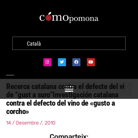
Català
Recerca catalana contra el defecte del vi
de “gust a suro”
Investigación catalana
contra el defecto del vino de «gusto a
corcho»
14 / Desembre /, 2010
Comparteix: