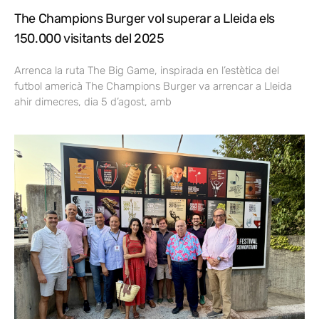
The Champions Burger vol superar a Lleida els
150.000 visitants del 2025
Arrenca la ruta The Big Game, inspirada en l’estètica del
futbol americà The Champions Burger va arrencar a Lleida
ahir dimecres, dia 5 d’agost, amb