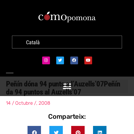
Català
Peñín dóna 94 punts a l’Auzells’07
Peñín
da 94 puntos al Auzells’07
14 / Octubre /, 2008
Comparteix: