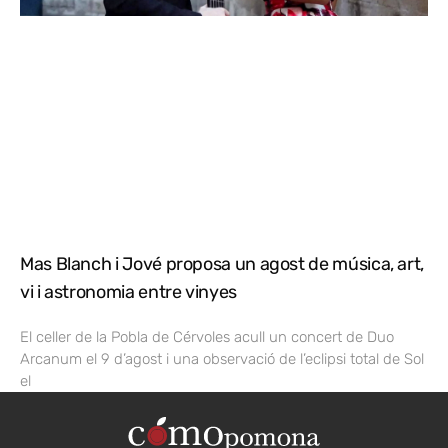
Mas Blanch i Jové proposa un agost de música, art,
vi i astronomia entre vinyes
El celler de la Pobla de Cérvoles acull un concert de Duo
Arcanum el 9 d’agost i una observació de l’eclipsi total de Sol
el