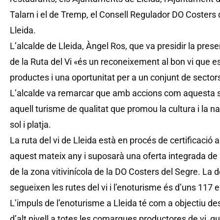
Talarn i el de Tremp, el Consell Regulador DO Costers d
Lleida.
L’alcalde de Lleida, Àngel Ros, que va presidir la pres
de la Ruta del Vi «és un reconeixement al bon vi que es 
productes i una oportunitat per a un conjunt de sectors,
L’alcalde va remarcar que amb accions com aquesta s
aquell turisme de qualitat que promou la cultura i la n
sol i platja.
La ruta del vi de Lleida està en procés de certificació
aquest mateix any i suposarà una oferta integrada de re
de la zona vitivinícola de la DO Costers del Segre. La 
segueixen les rutes del vi i l’enoturisme és d’uns 117 e
L’impuls de l’enoturisme a Lleida té com a objectiu d
d’alt nivell a totes les comarques productores de vi, q