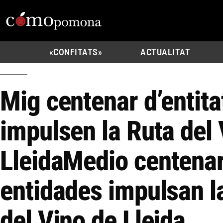
«CONFITATS»
ACTUALITAT
Mig centenar d’entita
impulsen la Ruta del 
Lleida
Medio centenar
entidades impulsan l
del Vino de Lleida