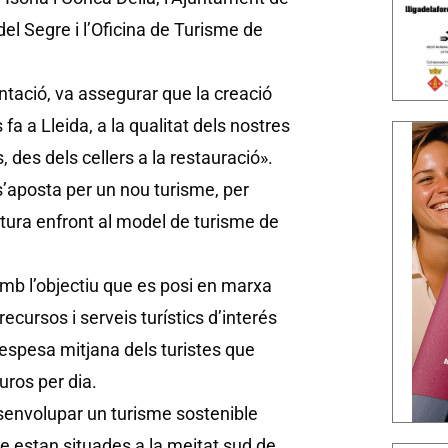
el Segre i l’Oficina de Turisme de
entació, va assegurar que la creació
fa a Lleida, a la qualitat dels nostres
 des dels cellers a la restauració».
’aposta per un nou turisme, per
atura enfront al model de turisme de
 amb l’objectiu que es posi en marxa
cursos i serveis turístics d’interés
despesa mitjana dels turistes que
uros per dia.
esenvolupar un turisme sostenible
ue estan situades a la meitat sud de