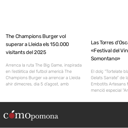
The Champions Burger vol
Las Torres d’Osca
superar a Lleida els 150.000
«Festival del Vi
visitants del 2025
Somontano»
Arrenca la ruta The Big Game, inspirada
en l’estètica del futbol americà The
El dolç “Tortelate b
Champions Burger va arrencar a Lleida
Gelats Sarrate” de l
ahir dimecres, dia 5 d’agost, amb
Embotits Artesans 
menció especial “A