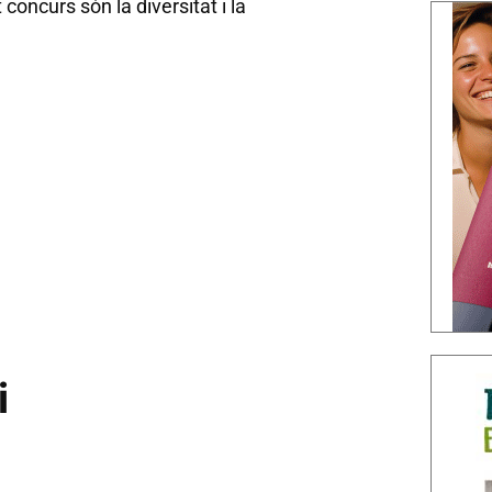
oncurs són la diversitat i la
i