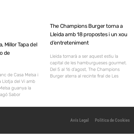
The Champions Burger torna a
Lleida amb 18 propostes i un xou
d’entreteniment
, Millor Tapa del
no de
Lleida tornarà a ser aquest estiu la
capital de les hamburgueses gourmet.
Del 5 al 16 d’agost, The Champions
lanc de Casa Melsa i
Burger aterra al recinte firal de Les
a Llotja del Vi amb
Melsa guanya la
ragó Sabor
Avís Legal
Política de Cookies