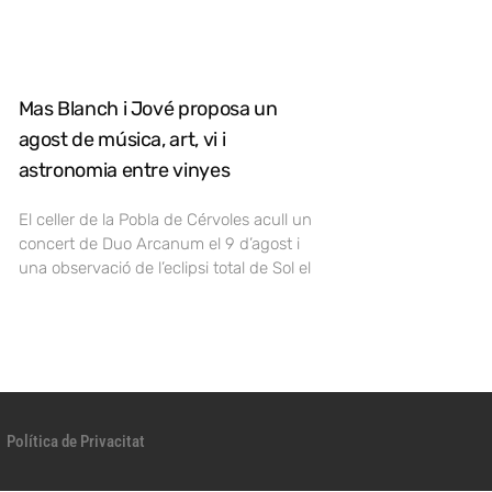
Mas Blanch i Jové proposa un
agost de música, art, vi i
astronomia entre vinyes
El celler de la Pobla de Cérvoles acull un
concert de Duo Arcanum el 9 d’agost i
una observació de l’eclipsi total de Sol el
Política de Privacitat