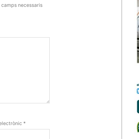
s camps necessaris
electrònic
*