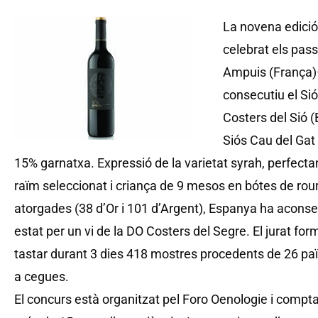
La novena edici
celebrat els pass
Ampuis (França)–
consecutiu el Si
Costers del Sió 
Siós Cau del Gat 
15% garnatxa. Expressió de la varietat syrah, perfect
raïm seleccionat i criança de 9 mesos en bótes de rou
atorgades (38 d’Or i 101 d’Argent), Espanya ha aconseg
estat per un vi de la DO Costers del Segre. El jurat f
tastar durant 3 dies 418 mostres procedents de 26 paï
a cegues.
El concurs està organitzat pel Foro Oenologie i comp