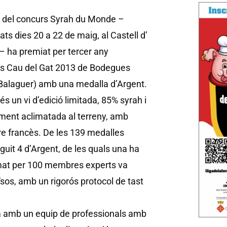
ó del concurs Syrah du Monde –
ats dies 20 a 22 de maig, al Castell d’
 ha premiat per tercer any
ós Cau del Gat 2013 de Bodegues
(Balaguer) amb una medalla d’Argent.
és un vi d’edició limitada, 85% syrah i
ament aclimatada al terreny, amb
re francès. De les 139 medalles
uit 4 d’Argent, de les quals una ha
ormat per 100 membres experts va
sos, amb un rigorós protocol de tast
ta amb un equip de professionals amb