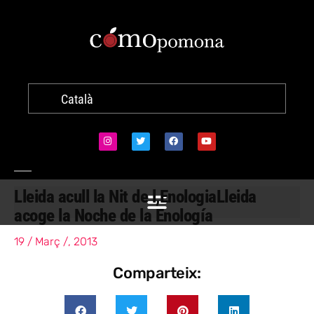
Català
Lleida acull la Nit de l,Enologia
Lleida
acoge la Noche de la Enología
19 / Març /, 2013
Comparteix: