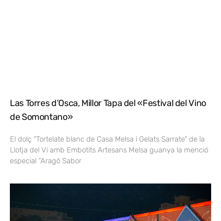
Las Torres d’Osca, Millor Tapa del «Festival del Vino
de Somontano»
El dolç “Tortelate blanc de Casa Melsa i Gelats Sarrate” de la
Llotja del Vi amb Embotits Artesans Melsa guanya la menció
especial “Aragó Sabor