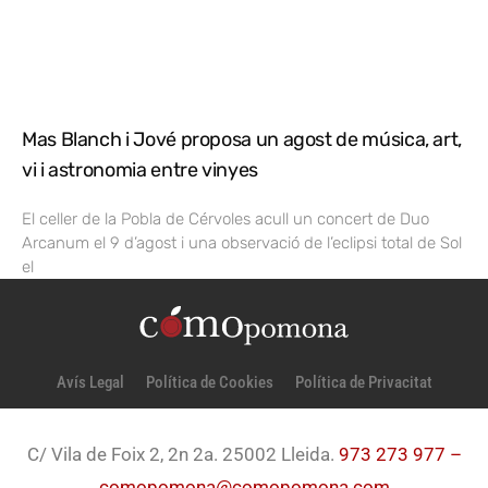
Mas Blanch i Jové proposa un agost de música, art,
vi i astronomia entre vinyes
El celler de la Pobla de Cérvoles acull un concert de Duo
Arcanum el 9 d’agost i una observació de l’eclipsi total de Sol
el
Avís Legal
Política de Cookies
Política de Privacitat
C/ Vila de Foix 2, 2n 2a. 25002 Lleida.
973 273 977 –
comopomona@comopomona.com