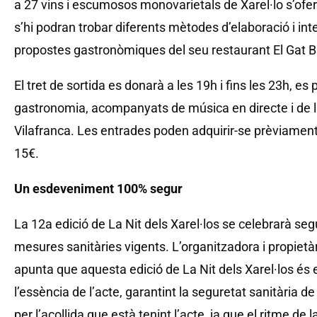
a 27 vins i escumosos monovarietals de Xarel·lo s’ofe
s’hi podran trobar diferents mètodes d’elaboració i in
propostes gastronòmiques del seu restaurant El Gat B
El tret de sortida es donarà a les 19h i fins les 23h, es 
gastronomia, acompanyats de música en directe i de l
Vilafranca. Les entrades poden adquirir-se prèviament 
15€.
Un esdeveniment 100% segur
La 12a edició de La Nit dels Xarel·los se celebrarà se
mesures sanitàries vigents. L’organitzadora i propietà
apunta que aquesta edició de La Nit dels Xarel·los és 
l’essència de l’acte, garantint la seguretat sanitària d
per l’acollida que està tenint l’acte, ja que el ritme de