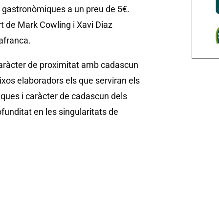
ns gastronòmiques a un preu de 5€.
rt de Mark Cowling i Xavi Diaz
lafranca.
l caràcter de proximitat amb cadascun
ixos elaboradors els que serviran els
tiques i caràcter de cadascun dels
funditat en les singularitats de