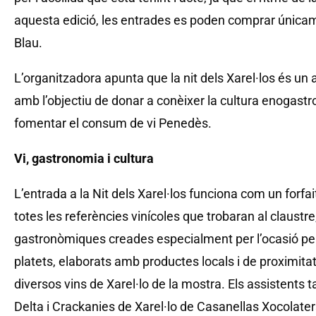
aquesta edició, les entrades es poden comprar única
Blau.
L’organitzadora apunta que la nit dels Xarel·los és un a
amb l’objectiu de donar a conèixer la cultura enogastro
fomentar el consum de vi Penedès.
Vi, gastronomia i cultura
L’entrada a la Nit dels Xarel·los funciona com un forfa
totes les referències vinícoles que trobaran al claust
gastronòmiques creades especialment per l’ocasió pel
platets, elaborats amb productes locals i de proximit
diversos vins de Xarel·lo de la mostra. Els assistents 
Delta i Crackanies de Xarel·lo de Casanellas Xocolaters