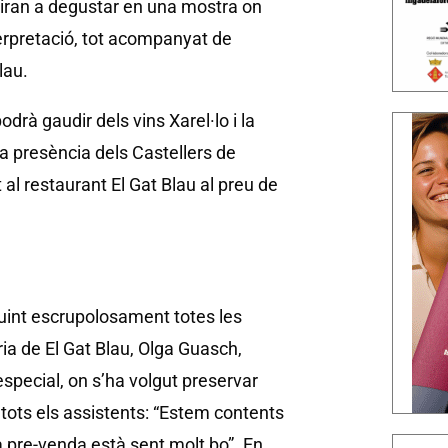
riran a degustar en una mostra on
terpretació, tot acompanyat de
lau.
podrà gaudir dels vins Xarel·lo i la
a presència dels Castellers de
al restaurant El Gat Blau al preu de
guint escrupolosament totes les
ria de El Gat Blau, Olga Guasch,
especial, on s’ha volgut preservar
e tots els assistents: “Estem contents
 la pre-venda està sent molt bo”. En