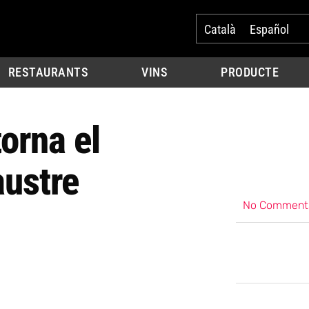
Català
Español
RESTAURANTS
VINS
PRODUCTE
torna el
austre
No Comment