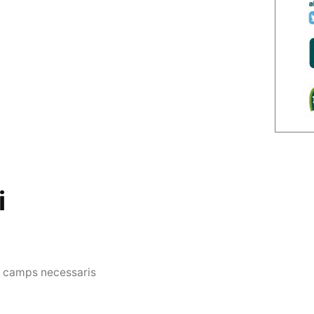
i
s camps necessaris