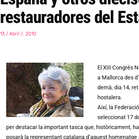
restauradores del Es
13 / Abril /, 2010
El XIII Congrés N
a Mallorca des d’a
demà, dia 14, re
hostalera.
Així, la Federac
seleccionat 17 d
per destacar la important tasca que, històricament, ha
posarà la representant catalana d’aquest homenatge 