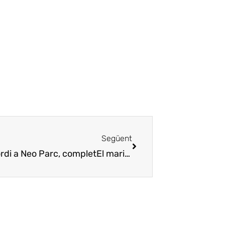
Següent
ordi a Neo Parc, complet
El maridaje “afrodisíaco” de Sant Jordi en el Neo Parc, completo