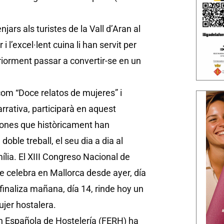
njars als turistes de la Vall d’Aran al
l’excel·lent cuina li han servit per
iorment passar a convertir-se en un
com “Doce relatos de mujeres” i
rativa, participarà en aquest
dones que històricament han
oble treball, el seu dia a dia al
ília.
El XIII Congreso Nacional de
se celebra en Mallorca desde ayer, día
 finaliza mañana, día 14, rinde hoy un
jer hostalera.
ón Española de Hostelería (FERH) ha