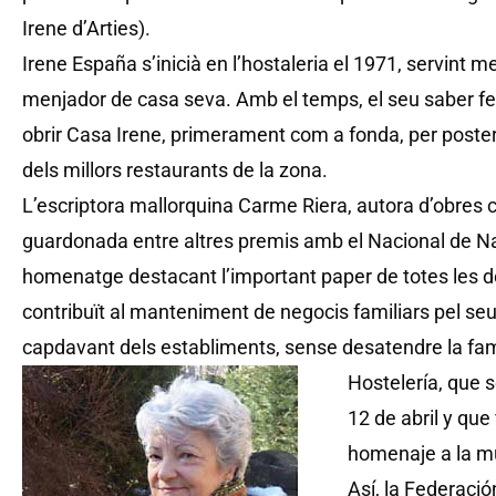
Irene d’Arties).
Irene España s’inicià en l’hostaleria el 1971, servint me
menjador de casa seva. Amb el temps, el seu saber fer i 
obrir Casa Irene, primerament com a fonda, per poster
dels millors restaurants de la zona.
L’escriptora mallorquina Carme Riera, autora d’obres 
guardonada entre altres premis amb el Nacional de Nar
homenatge destacant l’important paper de totes les 
contribuït al manteniment de negocis familiars pel seu d
capdavant dels establiments, sense desatendre la fam
Hostelería, que 
12 de abril y que
homenaje a la mu
Así, la Federaci