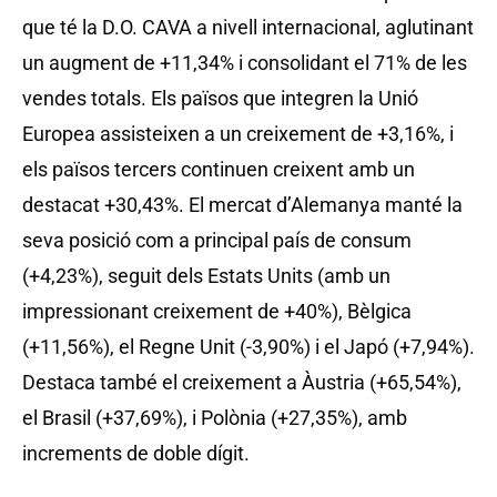
que té la D.O. CAVA a nivell internacional, aglutinant
un augment de +11,34% i consolidant el 71% de les
vendes totals. Els països que integren la Unió
Europea assisteixen a un creixement de +3,16%, i
els països tercers continuen creixent amb un
destacat +30,43%. El mercat d’Alemanya manté la
seva posició com a principal país de consum
(+4,23%), seguit dels Estats Units (amb un
impressionant creixement de +40%), Bèlgica
(+11,56%), el Regne Unit (-3,90%) i el Japó (+7,94%).
Destaca també el creixement a Àustria (+65,54%),
el Brasil (+37,69%), i Polònia (+27,35%), amb
increments de doble dígit.