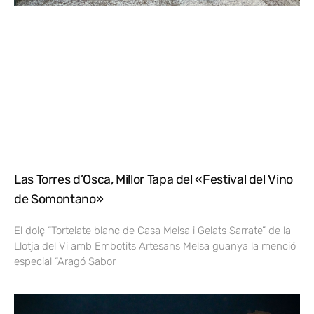
Las Torres d’Osca, Millor Tapa del «Festival del Vino
de Somontano»
El dolç “Tortelate blanc de Casa Melsa i Gelats Sarrate” de la
Llotja del Vi amb Embotits Artesans Melsa guanya la menció
especial “Aragó Sabor