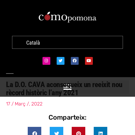
Català
La D.O. CAVA aconsegueix un reeixit nou
rècord històric l’any 2021
17 / Març /, 2022
Comparteix: