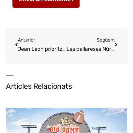
Anterior
Següent
Jean Leon prioritza la varietat petit verdot en el seu vi 3055 per la seva adaptació al canvi climàtic
Les pallareses Núria Bigorra i Ingrid Sebastia porten al D’VINES els seus vins del Pirineu
Articles Relacionats