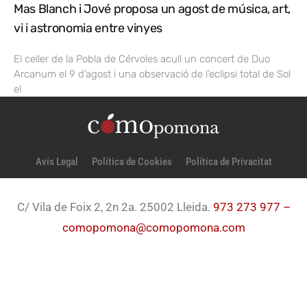
Mas Blanch i Jové proposa un agost de música, art,
vi i astronomia entre vinyes
El celler de la Pobla de Cérvoles acull un concert de Duo
Arcanum el 9 d’agost i una observació de l’eclipsi total de Sol
el
Avís Legal
Política de Cookies
Política de Privacitat
C/ Vila de Foix 2, 2n 2a. 25002 Lleida.
973 273 977 –
comopomona@comopomona.com