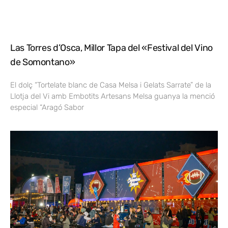
Las Torres d’Osca, Millor Tapa del «Festival del Vino
de Somontano»
El dolç “Tortelate blanc de Casa Melsa i Gelats Sarrate” de la
Llotja del Vi amb Embotits Artesans Melsa guanya la menció
especial “Aragó Sabor