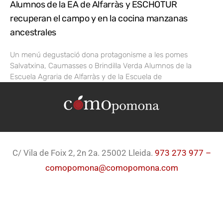
Alumnos de la EA de Alfarràs y ESCHOTUR
recuperan el campo y en la cocina manzanas
ancestrales
Un menú degustació dona protagonisme a les pomes
Salvatxina, Caumasses o Brindilla Verda Alumnos de la
Escuela Agraria de Alfarràs y de la Escuela de
C/ Vila de Foix 2, 2n 2a. 25002 Lleida.
973 273 977 –
comopomona@comopomona.com