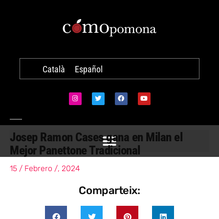
Català
Español
Josep Ramon Cases gana en Milan el
Mejor Panettone Tradicional
15 / Febrero /, 2024
Comparteix: