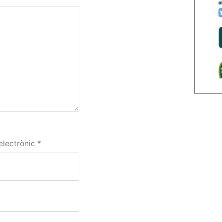
electrònic
*