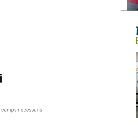
i
s camps necessaris