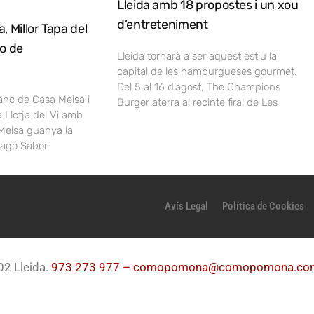
Lleida amb 18 propostes i un xou
d’entreteniment
, Millor Tapa del
no de
Lleida tornarà a ser aquest estiu la
capital de les hamburgueses gourmet.
Del 5 al 16 d’agost, The Champions
lanc de Casa Melsa i
Burger aterra al recinte firal de Les
a Llotja del Vi amb
Melsa guanya la
ragó Sabor
Avís Legal
Política de Cookies
02 Lleida.
973 273 977 –
comopomona@comopomona.co