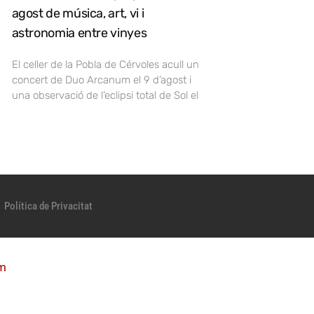
agost de música, art, vi i
astronomia entre vinyes
El celler de la Pobla de Cérvoles acull un
concert de Duo Arcanum el 9 d’agost i
una observació de l’eclipsi total de Sol el
Política de Privacitat
m