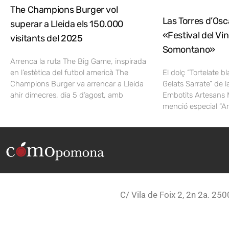
The Champions Burger vol
Las Torres d’Osca
superar a Lleida els 150.000
«Festival del Vi
visitants del 2025
Somontano»
Arrenca la ruta The Big Game, inspirada
en l’estètica del futbol americà The
El dolç “Tortelate b
Champions Burger va arrencar a Lleida
Gelats Sarrate” de l
ahir dimecres, dia 5 d’agost, amb
Embotits Artesans 
menció especial “A
C/ Vila de Foix 2, 2n 2a. 250