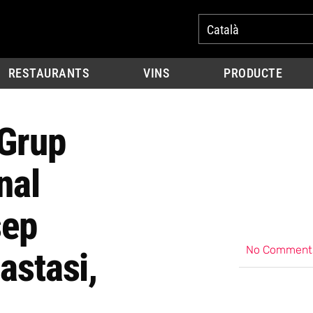
Català
RESTAURANTS
VINS
PRODUCTE
 Grup
nal
sep
No Comment
astasi,