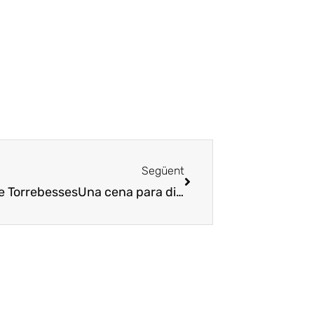
Següent
de Torrebesses
Una cena para dinamizar el Castillo de Torrebesses