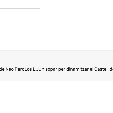
 de Neo Parc
Los Luis Cañas de la Rioja Alavesa en los maridajes de Neo Parc
Un sopar per dinamitzar el Castell 