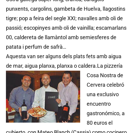
punxents, cargolins, gambeta de Huelva, llagostins
tigre; pop a feira del segle XXI; navalles amb oli de
passió; escopinyes amb oli de vainilla; escamarlans
00, caldereta de llamàntol amb semiesferes de
patata i perfum de safrà…
Aquesta van ser alguns dels plats fets amb aigua
de mar, aigua planxa, planxa o caldera.
La pizzería
Cosa Nostra de
Cervera celebró
una exclusivo
encuentro
gastronómico, a
80 euros el
cubierto, con Mateo Blanch (Cassia) como cocinero