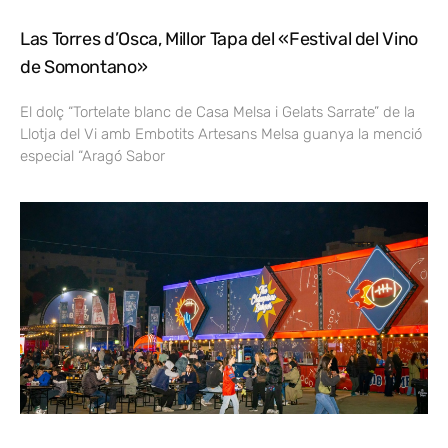
Las Torres d’Osca, Millor Tapa del «Festival del Vino
de Somontano»
El dolç “Tortelate blanc de Casa Melsa i Gelats Sarrate” de la
Llotja del Vi amb Embotits Artesans Melsa guanya la menció
especial “Aragó Sabor