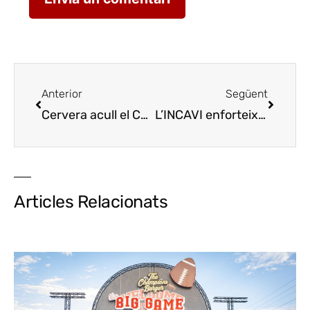
Anterior
Següent
Cervera acull el Concurs Millor Sommelier de Catalunya 2024
L’INCAVI enforteix i actualitza el projecte dels vins del finca qualificada per impulsar el vèrtex de qualitat i tipicitat del vi català
Articles Relacionats