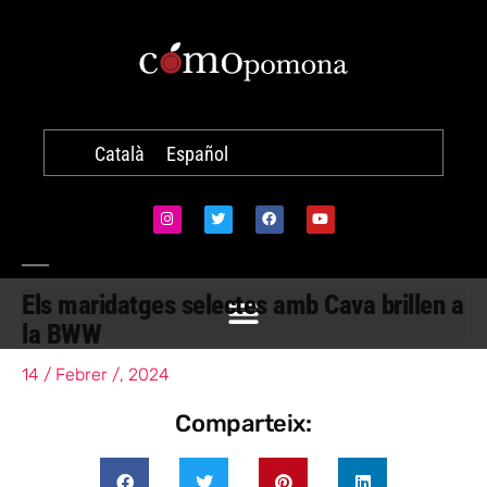
Català
Español
Els maridatges selectes amb Cava brillen a
la BWW
14 / Febrer /, 2024
Comparteix: