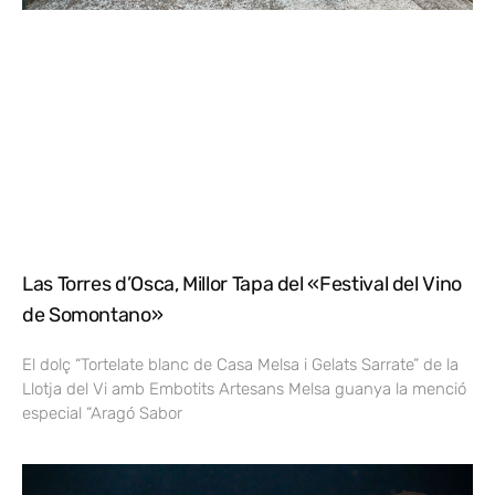
Las Torres d’Osca, Millor Tapa del «Festival del Vino
de Somontano»
El dolç “Tortelate blanc de Casa Melsa i Gelats Sarrate” de la
Llotja del Vi amb Embotits Artesans Melsa guanya la menció
especial “Aragó Sabor