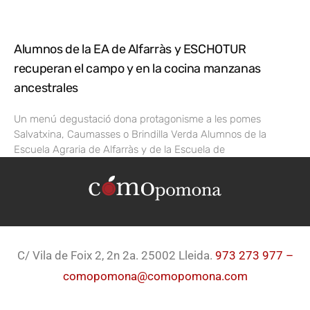
Alumnos de la EA de Alfarràs y ESCHOTUR
recuperan el campo y en la cocina manzanas
ancestrales
Un menú degustació dona protagonisme a les pomes
Salvatxina, Caumasses o Brindilla Verda Alumnos de la
Escuela Agraria de Alfarràs y de la Escuela de
C/ Vila de Foix 2, 2n 2a. 25002 Lleida.
973 273 977 –
comopomona@comopomona.com