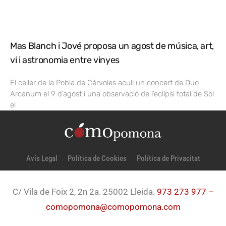
Mas Blanch i Jové proposa un agost de música, art,
vi i astronomia entre vinyes
El celler de la Pobla de Cérvoles acull un concert de Duo
Arcanum el 9 d’agost i una observació de l’eclipsi total de Sol
el
Avís Legal
Política de Cookies
Política de Privacitat
C/ Vila de Foix 2, 2n 2a. 25002 Lleida.
973 273 977 –
comopomona@comopomona.com