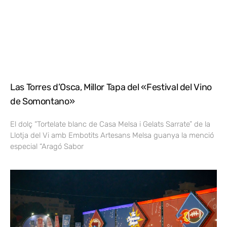
Las Torres d’Osca, Millor Tapa del «Festival del Vino
de Somontano»
El dolç “Tortelate blanc de Casa Melsa i Gelats Sarrate” de la
Llotja del Vi amb Embotits Artesans Melsa guanya la menció
especial “Aragó Sabor