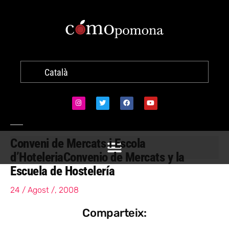
Català
Conveni de Mercats i Escola
d’Hoteleria
Convenio de Mercats y la
Escuela de Hostelería
24 / Agost /, 2008
Comparteix: