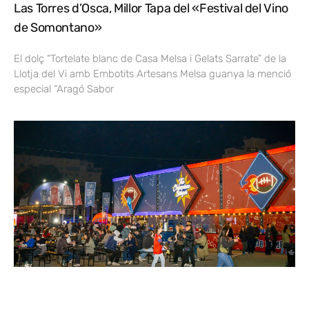
Las Torres d’Osca, Millor Tapa del «Festival del Vino
de Somontano»
El dolç “Tortelate blanc de Casa Melsa i Gelats Sarrate” de la
Llotja del Vi amb Embotits Artesans Melsa guanya la menció
especial “Aragó Sabor