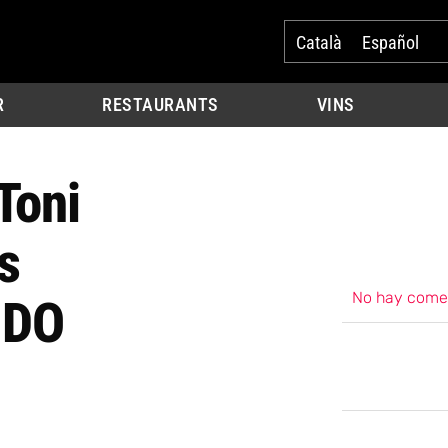
Català
Español
R
RESTAURANTS
VINS
Toni
s
No hay come
 DO