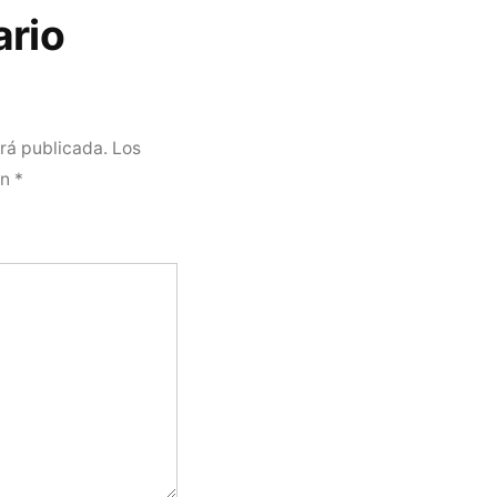
ario
erá publicada.
Los
on
*