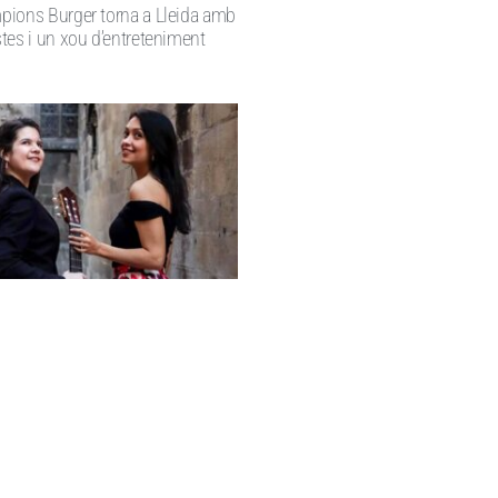
ions Burger torna a Lleida amb
tes i un xou d’entreteniment