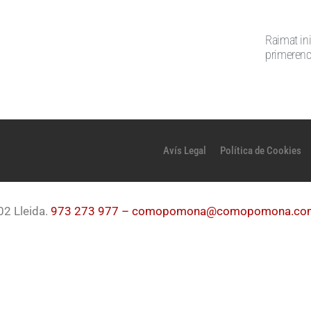
Raimat in
primeren
Avís Legal
Política de Cookies
02 Lleida.
973 273 977 –
comopomona@comopomona.co