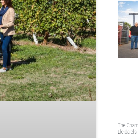
The Champ
Lleida els